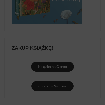
ZAKUP KSIĄŻKĘ!
Książka na Ceneo
eBook na Woblink