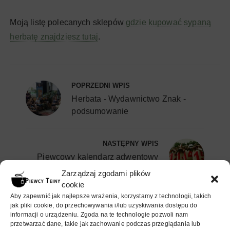
Moją listę polecanych sklepów
gdzie kupować sypaną
herbatę znajdziesz tutaj
.
Nawigacja
wpisu
POPRZEDNI WPIS
Herbata - Wydawnictwo Znak -
podsumowanie
NASTĘPNY WPIS
Piewcowy kalendarz adwentowy
2024
Zarządzaj zgodami plików
cookie
Aby zapewnić jak najlepsze wrażenia, korzystamy z technologii, takich
jak pliki cookie, do przechowywania i/lub uzyskiwania dostępu do
informacji o urządzeniu. Zgoda na te technologie pozwoli nam
przetwarzać dane, takie jak zachowanie podczas przeglądania lub
MOŻE CIĘ ZAINTERESOWAĆ