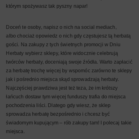
którym spożywasz tak pyszny napar!
Doceń te osoby, napisz o nich na social mediach,
albo chociaż opowiedz o nich gdy częstujesz tą herbatą
gości. Na zakupy z tych świetnych promocji w Dniu
Herbaty wybierz sklepy, które widocznie celebrują
twórców herbaty, doceniają swoje źródła. Warto zapłacić
za herbatę trochę więcej by wspomóc zarówno te sklepy
jak i pośrednio miejsca skąd sprowadzają herbaty.
Najczęściej prawdziwa jest też teza, że im krótszy
łańcuch dostaw tym więcej funduszy trafia do miejsca
pochodzenia liści. Dlatego gdy wiesz, że sklep
sprowadza herbatę bezpośrednio i chcesz być
świadomym kupującym – rób zakupy tam! I polecaj takie
miejsca.