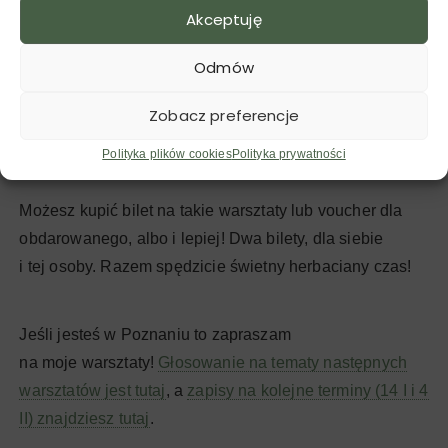
bibelotów, a preferuje doświadczenia nad coś co będzie
Akceptuję
się kurzyć na półce to masz szczęście! W tym roku
wystartowały mocno warsztaty herbaciane różnego
Odmów
rodzaju w wielu miastach. Ceny jednej wejściówki
Zobacz preferencje
są miedzy 40 a 120 zł, wszystko zależy od tematu,
długości i ilości uczestników.
Polityka plików cookies
Polityka prywatności
Możesz kupić bilet na takie warsztaty lub voucher dla
obdarowanego, albo i lepiej! Dwa bilety, dla siebie
i tej osoby. Razem spędzicie świetny herbaciany czas!
Jeśli jesteś w Poznaniu to zapraszam
na moje warsztaty!
Głosowanie na tematy następnych
warsztatów jest tutaj
, a
zapisy na kolejne terminy (14 I i 4
II) znajdziesz tutaj
.