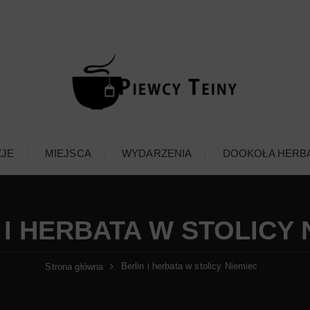
ZJE
MIEJSCA
WYDARZENIA
DOOKOŁA HERB
 I HERBATA W STOLICY 
Berlin i herbata w stolicy Niemiec
Strona główna