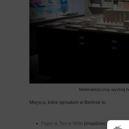
Minimalistyczny wystrój h
Miejsca, które opisałam w Berlinie to:
Paper & Tea w Mitte
(znajdziecie tu też h