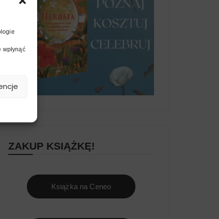
ologie
ie wpłynąć
encje
ZAKUP KSIĄŻKĘ!
Książka na Ceneo