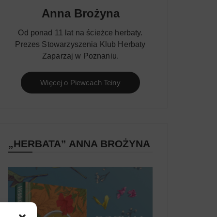
Anna Brożyna
Od ponad 11 lat na ścieżce herbaty.
Prezes Stowarzyszenia Klub Herbaty
Zaparzaj w Poznaniu.
Więcej o Piewcach Teiny
„HERBATA” ANNA BROŻYNA