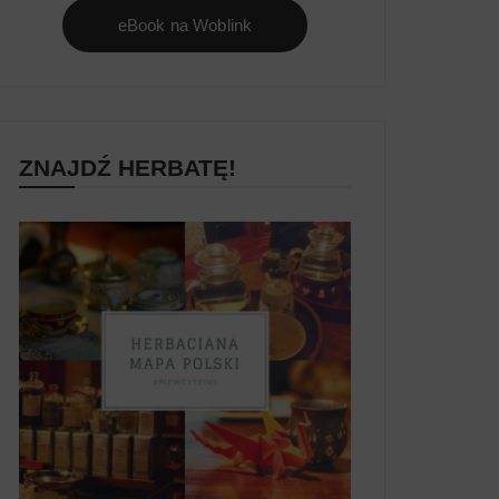
eBook na Woblink
ZNAJDŹ HERBATĘ!