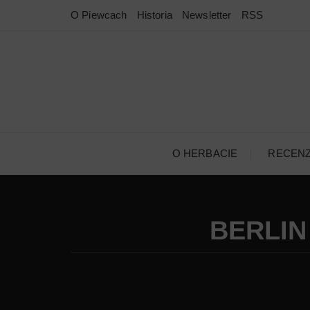
Przejdź
O Piewcach
Historia
Newsletter
RSS
do
treści
O HERBACIE
RECEN
BERLIN