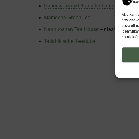
Paper & Tea w Charlottenburgu
Aby zapewn
Mamecha Green Tea
przechowy
pozwoli n
Nannuoshan Tea House
– niestety ten lok
identyfik
na niektór
Tadshikische Teestube