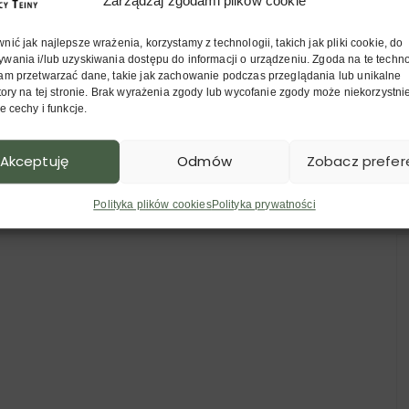
Zarządzaj zgodami plików cookie
ić jak najlepsze wrażenia, korzystamy z technologii, takich jak pliki cookie, do
wania i/lub uzyskiwania dostępu do informacji o urządzeniu. Zgoda na te techn
am przetwarzać dane, takie jak zachowanie podczas przeglądania lub unikalne
al już nie istnieje, ale warto przeczytać o nim
atory na tej stronie. Brak wyrażenia zgody lub wycofanie zgody może niekorzystn
e cechy i funkcje.
Akceptuję
Odmów
Zobacz prefer
Polityka plików cookies
Polityka prywatności