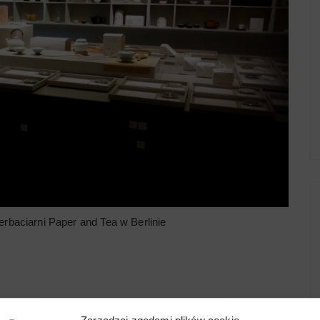
erbaciarni Paper and Tea w Berlinie
erbacianą mapę Berlina!)