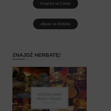
Książka na Ceneo
eBook na Woblink
ZNAJDŹ HERBATĘ!