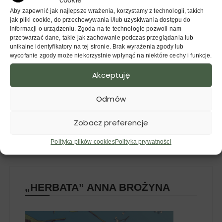
Aby zapewnić jak najlepsze wrażenia, korzystamy z technologii, takich
jak pliki cookie, do przechowywania i/lub uzyskiwania dostępu do
informacji o urządzeniu. Zgoda na te technologie pozwoli nam
przetwarzać dane, takie jak zachowanie podczas przeglądania lub
unikalne identyfikatory na tej stronie. Brak wyrażenia zgody lub
Anna Brożyna
wycofanie zgody może niekorzystnie wpłynąć na niektóre cechy i funkcje.
Od ponad 11 lat na ścieżce herbaty. Prezes
Akceptuję
Stowarzyszenia Klub Herbaty Zaparzaj w
Poznaniu.
Odmów
Zobacz preferencje
Więcej o Piewcach Teiny
Polityka plików cookies
Polityka prywatności
„HERBATA” ANNA BROŻYNA