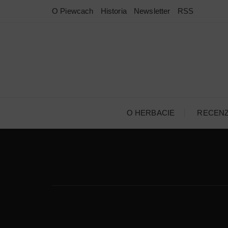
Przejdź
O Piewcach
Historia
Newsletter
RSS
do
treści
O HERBACIE
RECEN