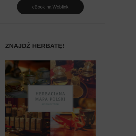
eBook na Woblink
ZNAJDŹ HERBATĘ!