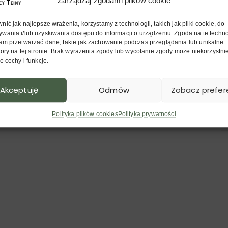
Zarządzaj zgodami plików cookie
ić jak najlepsze wrażenia, korzystamy z technologii, takich jak pliki cookie, do
wania i/lub uzyskiwania dostępu do informacji o urządzeniu. Zgoda na te techn
am przetwarzać dane, takie jak zachowanie podczas przeglądania lub unikalne
atory na tej stronie. Brak wyrażenia zgody lub wycofanie zgody może niekorzystn
e cechy i funkcje.
Akceptuję
Odmów
Zobacz prefer
Polityka plików cookies
Polityka prywatności