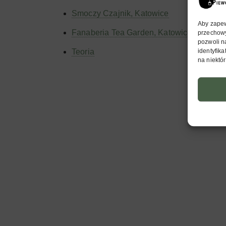
Smoczy Czajnik, Katowice
Aby zapewn
Fanaberia Tea Garden, Katowice
przechowy
pozwoli n
identyfik
Teoria
na niektór