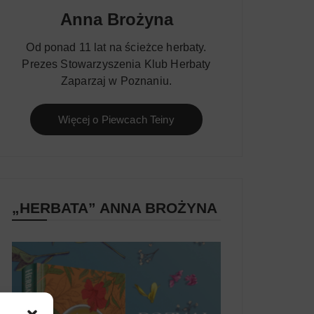
Anna Brożyna
Od ponad 11 lat na ścieżce herbaty.
Prezes Stowarzyszenia Klub Herbaty
Zaparzaj w Poznaniu.
Więcej o Piewcach Teiny
„HERBATA” ANNA BROŻYNA