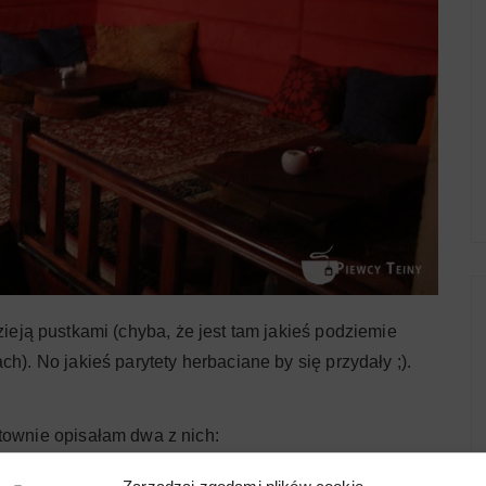
 zieją pustkami (chyba, że jest tam jakieś podziemie
h). No jakieś parytety herbaciane by się przydały ;).
townie opisałam dwa z nich: