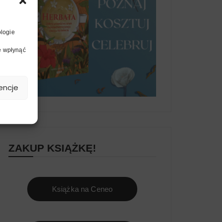
ologie
ie wpłynąć
encje
ZAKUP KSIĄŻKĘ!
Książka na Ceneo