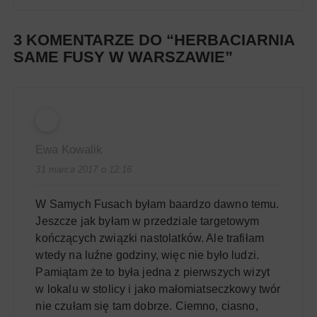
3 KOMENTARZE DO “
HERBACIARNIA
SAME FUSY W WARSZAWIE
”
Ewa Kowalik
31 marca 2017 o 12:16
W Samych Fusach byłam baardzo dawno temu.
Jeszcze jak byłam w przedziale targetowym
kończących związki nastolatków. Ale trafiłam
wtedy na luźne godziny, więc nie było ludzi.
Pamiątam że to była jedna z pierwszych wizyt
w lokalu w stolicy i jako małomiatseczkowy twór
nie czułam się tam dobrze. Ciemno, ciasno,