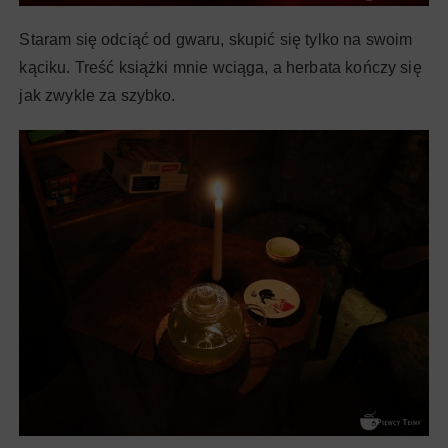
Staram się odciąć od gwaru, skupić się tylko na swoim
kąciku. Treść książki mnie wciąga, a herbata kończy się
jak zwykle za szybko.