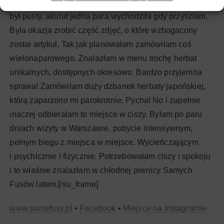
odwiedzić Same Fusy ponownie, tym razem lato. Lokal
był pusty, akurat jedna para wychodziła gdy przyszłam.
Była okazja zrobić część zdjęć, o które wzbogacony
został artykuł. Tak jak planowałam zamówiłam coś
wielonaparowego. Znalazłam w menu trochę herbat
unikalnych, dostępnych okresowo. Bardzo przyjemna
sprawa! Zamówiłam duży dzbanek herbaty japońskiej,
którą zaparzono mi parokrotnie. Pycha! No i zupełnie
inaczej odbierałam to miejsce w ciszy. Byłam po paru
dniach wizyty w Warszawie, pobycie intensywnym,
pełnym biegu z miejsca w miejsce. Wycieńczającym
i psychicznie i fizycznie. Potrzebowałam ciszy i spokoju
i to właśnie znalazłam w chłodnej piwnicy Samych
Fusów latem.[/su_frame]
www.samefusy.pl
•
Facebook
•
Miejsce na Instagramie