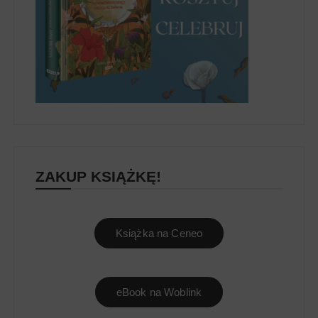
ZAKUP KSIĄŻKĘ!
Książka na Ceneo
eBook na Woblink