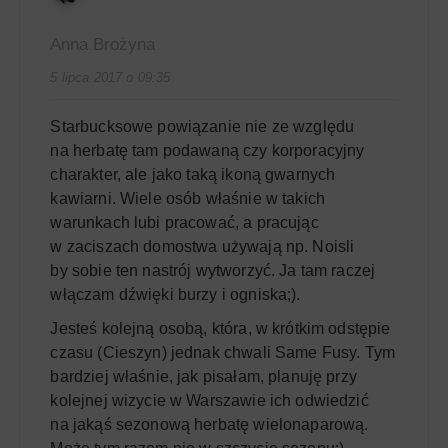
Anna Brożyna
5 lipca 2017 o 09:35
Starbucksowe powiązanie nie ze względu
na herbatę tam podawaną czy korporacyjny
charakter, ale jako taką ikoną gwarnych
kawiarni. Wiele osób właśnie w takich
warunkach lubi pracować, a pracując
w zaciszach domostwa używają np. Noisli
by sobie ten nastrój wytworzyć. Ja tam raczej
włączam dźwięki burzy i ogniska;).
Jesteś kolejną osobą, która, w krótkim odstępie
czasu (Cieszyn) jednak chwali Same Fusy. Tym
bardziej właśnie, jak pisałam, planuję przy
kolejnej wizycie w Warszawie ich odwiedzić
na jakąś sezonową herbatę wielonaparową.