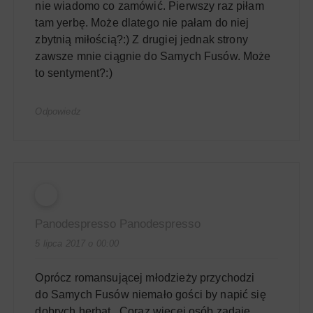
nie wiadomo co zamówić. Pierwszy raz piłam
tam yerbę. Może dlatego nie pałam do niej
zbytnią miłością?:) Z drugiej jednak strony
zawsze mnie ciągnie do Samych Fusów. Może
to sentyment?:)
Odpowiedz
Panodespresso Panodespresso
5 lipca 2017 o 00:00
Oprócz romansującej młodzieży przychodzi
do Samych Fusów niemało gości by napić się
dobrych herbat . Coraz więcej osób zadaje