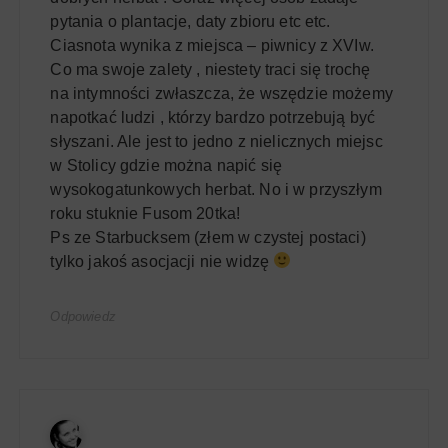
pytania o plantacje, daty zbioru etc etc.
Ciasnota wynika z miejsca – piwnicy z XVIw.
Co ma swoje zalety , niestety traci się trochę
na intymności zwłaszcza, że wszędzie możemy
napotkać ludzi , którzy bardzo potrzebują być
słyszani. Ale jest to jedno z nielicznych miejsc
w Stolicy gdzie można napić się
wysokogatunkowych herbat. No i w przyszłym
roku stuknie Fusom 20tka!
Ps ze Starbucksem (złem w czystej postaci)
tylko jakoś asocjacji nie widzę
Odpowiedz