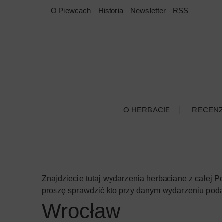
Przejdź
O Piewcach
Historia
Newsletter
RSS
do
treści
O HERBACIE
RECEN
Znajdziecie tutaj wydarzenia herbaciane z całej P
proszę sprawdzić kto przy danym wydarzeniu poda
Wrocław