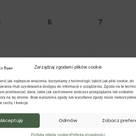
d
d
d
i
a
a
a
e
n
5
6
7
0
0
0
r
r
i
w
w
w
z
z
e
y
y
y
e
e
e
d
d
d
n
n
n
a
a
a
i
i
Zarządzaj zgodami plików cookie
12
13
14
0
0
0
r
r
a
a
a
w
w
w
z
z
ić jak najlepsze wrażenia, korzystamy z technologii, takich jak pliki cookie, do
,
,
wania i/lub uzyskiwania dostępu do informacji o urządzeniu. Zgoda na te techn
y
y
y
e
e
e
am przetwarzać dane, takie jak zachowanie podczas przeglądania lub unikalne
atory na tej stronie. Brak wyrażenia zgody lub wycofanie zgody może niekorzystn
d
d
d
n
n
n
e cechy i funkcje.
a
a
a
i
i
Akceptuję
Odmów
Zobacz prefer
19
20
21
0
0
0
r
r
a
a
a
w
w
w
z
z
,
,
Polityka plików cookies
Polityka prywatności