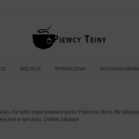
ZJE
MIEJSCA
WYDARZENIA
DOOKOŁA HERB
olski, nie tylko organizowane przez Piewców Teiny. By skonta
ny jest w tym polu. Dobrej zabawy!