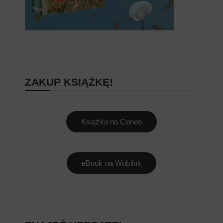
ZAKUP KSIĄŻKĘ!
Książka na Ceneo
eBook na Woblink