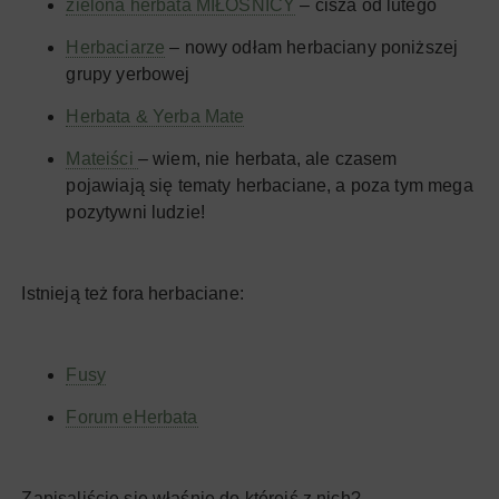
zielona herbata MIŁOŚNICY
– cisza od lutego
Herbaciarze
– nowy odłam herbaciany poniższej
grupy yerbowej
Herbata & Yerba Mate
Mateiści
– wiem, nie herbata, ale czasem
pojawiają się tematy herbaciane, a poza tym mega
pozytywni ludzie!
Istnieją też fora herbaciane:
Fusy
Forum eHerbata
Zapisaliście się właśnie do którejś z nich?