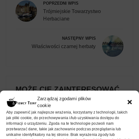
wpisu
POPRZEDNI WPIS
Trójmiejskie Towarzystwo
Herbaciane
NASTĘPNY WPIS
Właściwości czarnej herbaty
MOŻE CIĘ ZAINTERESOWAĆ
Zarządzaj zgodami plików
cookie
HERBACIANY „STARBUCKS”
Aby zapewnić jak najlepsze wrażenia, korzystamy z technologii, takich
W MADRYCIE – T8 TEA BAR
jak pliki cookie, do przechowywania i/lub uzyskiwania dostępu do
informacji o urządzeniu. Zgoda na te technologie pozwoli nam
przetwarzać dane, takie jak zachowanie podczas przeglądania lub
unikalne identyfikatory na tej stronie. Brak wyrażenia zgody lub