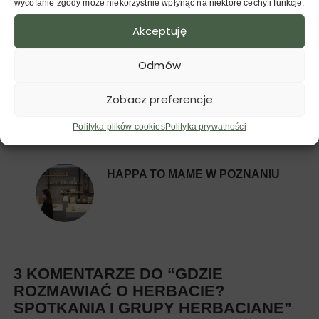
wycofanie zgody może niekorzystnie wpłynąć na niektóre cechy i funkcje.
HERBACIARNIA SAN WEI
W MADRYCIE
Akceptuję
Odmów
ŚWIĘTO HERBATY 2022
Zobacz preferencje
W CIESZYNIE – RELACJA
Polityka plików cookies
Polityka prywatności
HAPPA TO MAME W POZNANIU
3 KOMENTARZE DO “
GDZIE
ROZMAWIAĆ O HERBACIE?
SPOTKANIA I GRUPY HERBACIANE
”