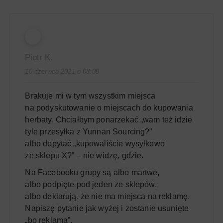
Piotr K.
10 czerwca 2021 o 08:09
Brakuje mi w tym wszystkim miejsca
na podyskutowanie o miejscach do kupowania
herbaty. Chciałbym ponarzekać „wam też idzie
tyle przesyłka z Yunnan Sourcing?”
albo dopytać „kupowaliście wysyłkowo
ze sklepu X?” – nie widzę, gdzie.
Na Facebooku grupy są albo martwe,
albo podpięte pod jeden ze sklepów,
albo deklarują, że nie ma miejsca na reklamę.
Napiszę pytanie jak wyżej i zostanie usunięte
„bo reklama”.