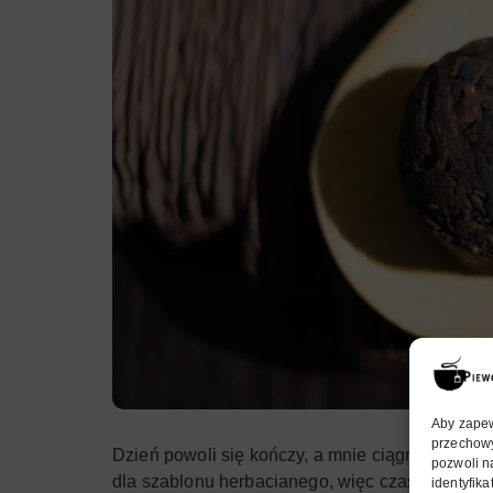
Aby zapewn
przechowy
Dzień powoli się kończy, a mnie ciągnie znów do
pozwoli n
dla szablonu herbacianego, więc czas zasiąść d
identyfik