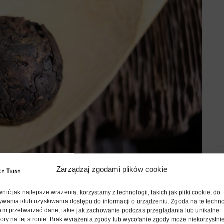
Zarządzaj zgodami plików cookie
ić jak najlepsze wrażenia, korzystamy z technologii, takich jak pliki cookie, do
wania i/lub uzyskiwania dostępu do informacji o urządzeniu. Zgoda na te techn
 czajniczka i klawiatury. Obiecałam instrukcję obsługi
am przetwarzać dane, takie jak zachowanie podczas przeglądania lub unikalne
o jakże przyjemnej pracy, czyli parzenia herbaty! Jako
atory na tej stronie. Brak wyrażenia zgody lub wycofanie zgody może niekorzystn