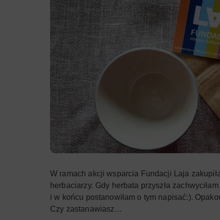
W ramach akcji wsparcia Fundacji Laja zakupiła
herbaciarzy. Gdy herbata przyszła zachwyciła
i w końcu postanowiłam o tym napisać:). Opak
Czy zastanawiasz…