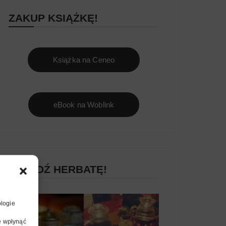
ZAKUP KSIĄŻKĘ!
Książka na Ceneo
eBook na Woblink
ZNAJDŹ HERBATĘ!
ologie
ie wpłynąć