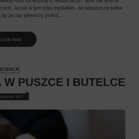
wielkie halo na wiosnę u herbaciarzy? Jeśli nie wiecie
cach. Ja już w tym roku myślałam, że odpuszczę sobie
ą by po raz pierwszy zrobić…
zytaj dalej
RECENZJE
 W PUSZCE I BUTELCE
kwietnia 2017