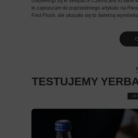
Darjeelingi są w sklepach! Czemu jest to takie 
to zapraszam do poprzedniego artykułu na Piew
First Flush, ale okazało się to świetną wymówk
C
TESTUJEMY YERBA
24 