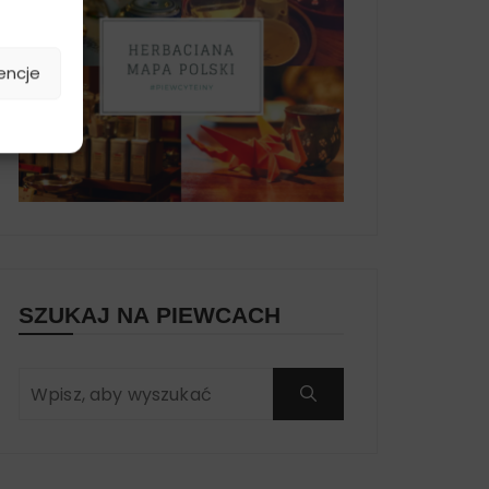
encje
SZUKAJ NA PIEWCACH