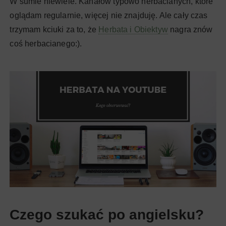
W sumie niewiele. Kanałów typowo herbacianych, które
oglądam regularnie, więcej nie znajduję. Ale cały czas
trzymam kciuki za to, że
Herbata i Obiektyw
nagra znów
coś herbacianego:).
Czego szukać po angielsku?