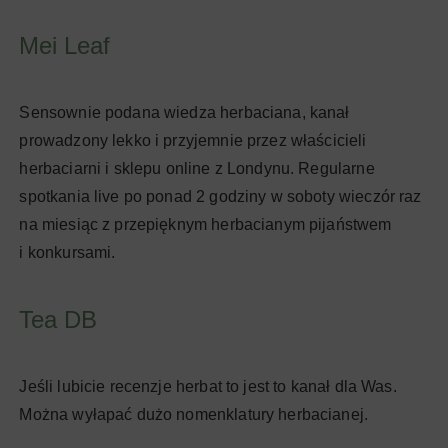
Mei Leaf
Sensownie podana wiedza herbaciana, kanał
prowadzony lekko i przyjemnie przez właścicieli
herbaciarni i sklepu online z Londynu. Regularne
spotkania live po ponad 2 godziny w soboty wieczór raz
na miesiąc z przepięknym herbacianym pijaństwem
i konkursami.
Tea DB
Jeśli lubicie recenzje herbat to jest to kanał dla Was.
Można wyłapać dużo nomenklatury herbacianej.