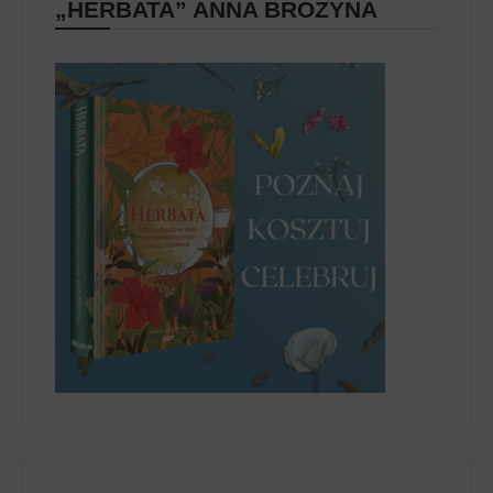
„HERBATA” ANNA BROŻYNA