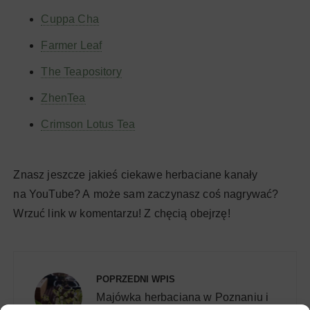
Cuppa Cha
Farmer Leaf
The Teapository
ZhenTea
Crimson Lotus Tea
Znasz jeszcze jakieś ciekawe herbaciane kanały
na YouTube? A może sam zaczynasz coś nagrywać?
Wrzuć link w komentarzu! Z chęcią obejrzę!
Nawigacja
wpisu
POPRZEDNI WPIS
Majówka herbaciana w Poznaniu i