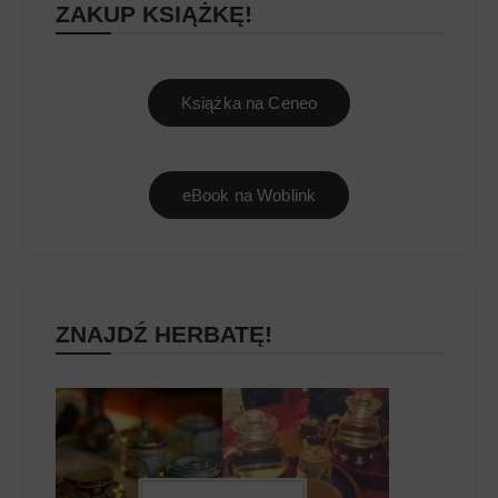
ZAKUP KSIĄŻKĘ!
Książka na Ceneo
eBook na Woblink
ZNAJDŹ HERBATĘ!