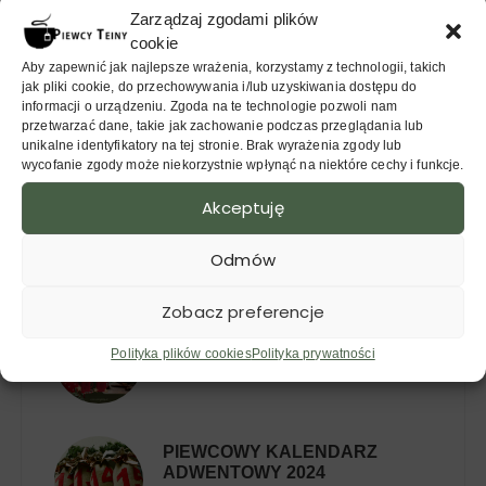
Szczecinie
Zarządzaj zgodami plików
cookie
Aby zapewnić jak najlepsze wrażenia, korzystamy z technologii, takich
NASTĘPNY WPIS
jak pliki cookie, do przechowywania i/lub uzyskiwania dostępu do
Randka w ciemno z herbatą - blind
informacji o urządzeniu. Zgoda na te technologie pozwoli nam
przetwarzać dane, takie jak zachowanie podczas przeglądania lub
tasting
unikalne identyfikatory na tej stronie. Brak wyrażenia zgody lub
wycofanie zgody może niekorzystnie wpłynąć na niektóre cechy i funkcje.
Akceptuję
MOŻE CIĘ ZAINTERESOWAĆ
Odmów
Zobacz preferencje
POMYSŁY NA PREZENT DLA
FANA HERBATY 2024
Polityka plików cookies
Polityka prywatności
PIEWCOWY KALENDARZ
ADWENTOWY 2024