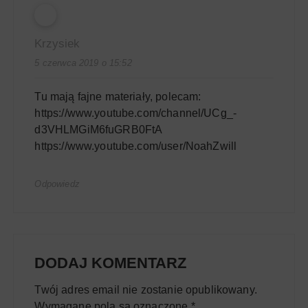
Krzysiek
5 czerwca 2019 o 15:52
Tu mają fajne materiały, polecam:
https://www.youtube.com/channel/UCg_-
d3VHLMGiM6fuGRB0FtA
https://www.youtube.com/user/NoahZwill
Odpowiedz
DODAJ KOMENTARZ
Twój adres email nie zostanie opublikowany.
Wymagane pola są oznaczone
*