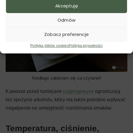
Akceptuję
Odmów
Zobacz preferencje
Polityka plików cookies
Polityka prywatności
Niedługo zabieram się za czytanie!
Kawosze przed turniejami
cuppingowymi
ograniczają
też spożycie alkoholu, który ma także podobno wpływać
negatywnie na umiejętność rozróżniania smaków.
Temperatura, ciśnienie,