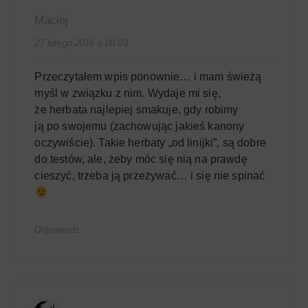
Maciej
27 lutego 2016 o 00:03
Przeczytałem wpis ponownie… i mam świeżą
myśl w związku z nim. Wydaje mi się,
że herbata najlepiej smakuje, gdy robimy
ją po swojemu (zachowując jakieś kanony
oczywiście). Takie herbaty „od linijki”, są dobre
do testów, ale, żeby móc się nią na prawdę
cieszyć, trzeba ją przeżywać… i się nie spinać
Odpowiedz