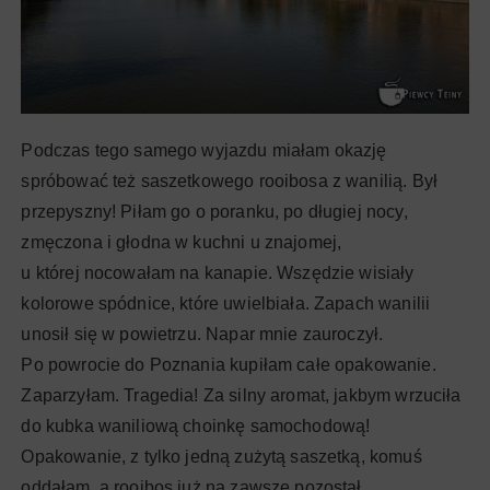
Podczas tego samego wyjazdu miałam okazję
spróbować też saszetkowego rooibosa z wanilią. Był
przepyszny! Piłam go o poranku, po długiej nocy,
zmęczona i głodna w kuchni u znajomej,
u której nocowałam na kanapie. Wszędzie wisiały
kolorowe spódnice, które uwielbiała. Zapach wanilii
unosił się w powietrzu. Napar mnie zauroczył.
Po powrocie do Poznania kupiłam całe opakowanie.
Zaparzyłam. Tragedia! Za silny aromat, jakbym wrzuciła
do kubka waniliową choinkę samochodową!
Opakowanie, z tylko jedną zużytą saszetką, komuś
oddałam, a rooibos już na zawsze pozostał