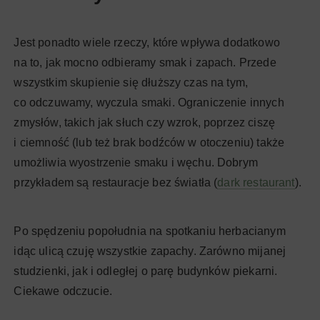
Jest ponadto wiele rzeczy, które wpływa dodatkowo
na to, jak mocno odbieramy smak i zapach. Przede
wszystkim skupienie się dłuższy czas na tym,
co odczuwamy, wyczula smaki. Ograniczenie innych
zmysłów, takich jak słuch czy wzrok, poprzez ciszę
i ciemność (lub też brak bodźców w otoczeniu) także
umożliwia wyostrzenie smaku i węchu. Dobrym
przykładem są restauracje bez światła (
dark restaurant
).
Po spędzeniu popołudnia na spotkaniu herbacianym
idąc ulicą czuję wszystkie zapachy. Zarówno mijanej
studzienki, jak i odległej o parę budynków piekarni.
Ciekawe odczucie.