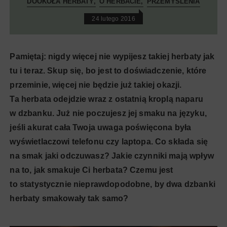
DOOKOŁA HERBATY
O HERBACIE
PRZEMYŚLENIA
24 lutego 2016
Pamiętaj: nigdy więcej nie wypijesz takiej herbaty jak
tu i teraz. Skup się, bo jest to doświadczenie, które
przeminie, więcej nie będzie już takiej okazji.
Ta herbata odejdzie wraz z ostatnią kroplą naparu
w dzbanku. Już nie poczujesz jej smaku na języku,
jeśli akurat cała Twoja uwaga poświęcona była
wyświetlaczowi telefonu czy laptopa. Co składa się
na smak jaki odczuwasz? Jakie czynniki mają wpływ
na to, jak smakuje Ci herbata? Czemu jest
to statystycznie nieprawdopodobne, by dwa dzbanki
herbaty smakowały tak samo?