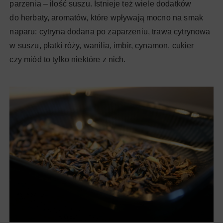
parzenia – ilość suszu. Istnieje też wiele dodatków
do herbaty, aromatów, które wpływają mocno na smak
naparu: cytryna dodana po zaparzeniu, trawa cytrynowa
w suszu, płatki róży, wanilia, imbir, cynamon, cukier
czy miód to tylko niektóre z nich.