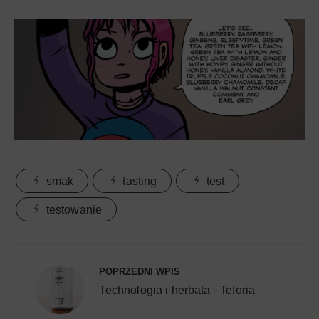
smak
tasting
test
testowanie
Nawigacja
wpisu
POPRZEDNI WPIS
Technologia i herbata - Teforia