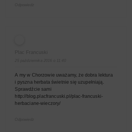
Odpowiedz
Plac Francuski
25 października 2016 o 11:40
A my w Chorzowie uważamy, że dobra lektura
i pyszna herbata świetnie się uzupełniają.
Sprawdźcie sami
http://blog.placfrancuski.pl/plac-francuski-
herbaciane-wieczory/
Odpowiedz