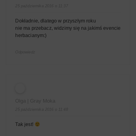
25 października 2016 o 11:37
Dokładnie, dlatego w przyszłym roku
nie ma przebacz, widzimy się na jakimś evencie
herbacianym:)
Odpowiedz
Olga | Gray Moka
25 października 2016 o 11:48
Tak jest!