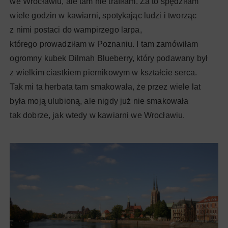
we Wrocławiu, ale tam nie trafiłam. Za to spędziłam
wiele godzin w kawiarni, spotykając ludzi i tworząc
z nimi postaci do wampirzego larpa,
którego prowadziłam w Poznaniu. I tam zamówiłam
ogromny kubek Dilmah Blueberry, który podawany był
z wielkim ciastkiem piernikowym w kształcie serca.
Tak mi ta herbata tam smakowała, że przez wiele lat
była moją ulubioną, ale nigdy już nie smakowała
tak dobrze, jak wtedy w kawiarni we Wrocławiu.