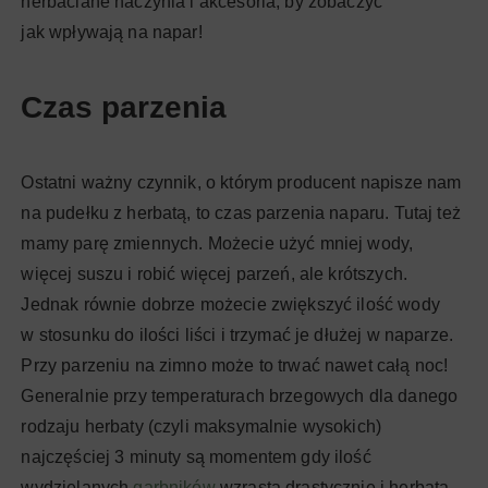
herbaciane naczynia i akcesoria, by zobaczyć
jak wpływają na napar!
Czas parzenia
Ostatni ważny czynnik, o którym producent napisze nam
na pudełku z herbatą, to czas parzenia naparu. Tutaj też
mamy parę zmiennych. Możecie użyć mniej wody,
więcej suszu i robić więcej parzeń, ale krótszych.
Jednak równie dobrze możecie zwiększyć ilość wody
w stosunku do ilości liści i trzymać je dłużej w naparze.
Przy parzeniu na zimno może to trwać nawet całą noc!
Generalnie przy temperaturach brzegowych dla danego
rodzaju herbaty (czyli maksymalnie wysokich)
najczęściej 3 minuty są momentem gdy ilość
wydzielanych
garbników
wzrasta drastycznie i herbata