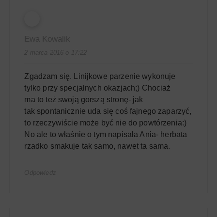
Ewa Kowalik
2 marca 2016 o 17:22
Zgadzam się. Linijkowe parzenie wykonuje
tylko przy specjalnych okazjach;) Chociaż
ma to też swoją gorszą stronę- jak
tak spontanicznie uda się coś fajnego zaparzyć,
to rzeczywiście może być nie do powtórzenia:)
No ale to właśnie o tym napisała Ania- herbata
rzadko smakuje tak samo, nawet ta sama.
Odpowiedz