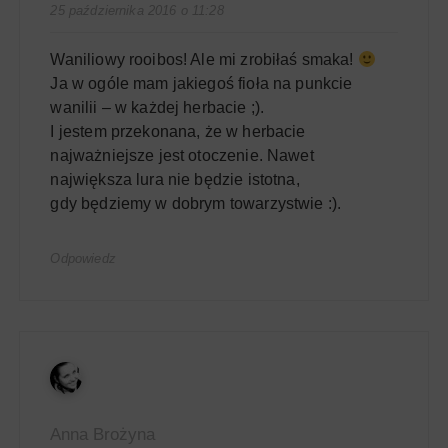
25 października 2016 o 11:28
Waniliowy rooibos! Ale mi zrobiłaś smaka!
Ja w ogóle mam jakiegoś fioła na punkcie
wanilii – w każdej herbacie ;).
I jestem przekonana, że w herbacie
najważniejsze jest otoczenie. Nawet
największa lura nie będzie istotna,
gdy będziemy w dobrym towarzystwie :).
Odpowiedz
Anna Brożyna