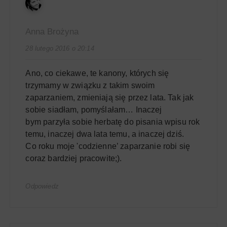
Anna Brożyna
28 lutego 2016 o 20:14
Ano, co ciekawe, te kanony, których się
trzymamy w związku z takim swoim
zaparzaniem, zmieniają się przez lata. Tak jak
sobie siadłam, pomyślałam… Inaczej
bym parzyła sobie herbatę do pisania wpisu rok
temu, inaczej dwa lata temu, a inaczej dziś.
Co roku moje 'codzienne’ zaparzanie robi się
coraz bardziej pracowite;).
Odpowiedz