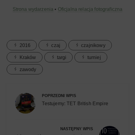
Strona wydarzenia
•
Oficjalna relacja fotograficzna
2016
czaj
czajnikowy
Kraków
targi
turniej
zawody
Nawigacja
wpisu
POPRZEDNI WPIS
Testujemy: TET British Empire
NASTĘPNY WPIS