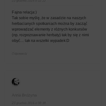
22 grudnia 2016 o 22:22
Fajna relacja:)
Tak sobie myślę, że w zasadzie na naszych
herbacianych spotkaniach można by zacząć
wprowadzać elementy z różnych konkursów
(np. rozpoznawanie herbaty) tak by się z nimi
obyć… tak na wszelki wypadek:D
Odpowiedz
Anna Brożyna
23 grudnia 2016 o 08:38