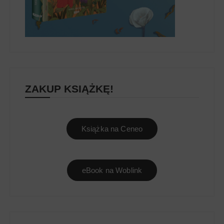
ZAKUP KSIĄŻKĘ!
Książka na Ceneo
eBook na Woblink