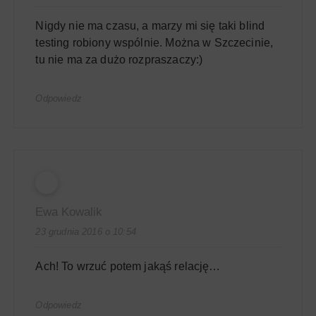
Nigdy nie ma czasu, a marzy mi się taki blind
testing robiony wspólnie. Można w Szczecinie,
tu nie ma za dużo rozpraszaczy:)
Odpowiedz
Ewa Kowalik
23 grudnia 2016 o 10:54
Ach! To wrzuć potem jakąś relację…
Odpowiedz