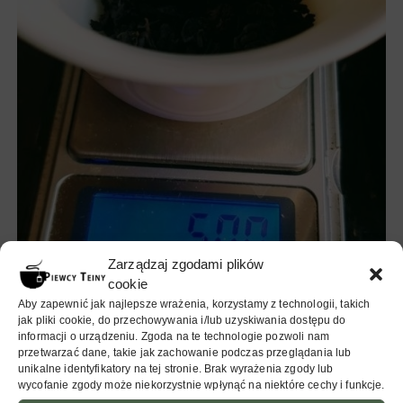
Zarządzaj zgodami plików
cookie
Aby zapewnić jak najlepsze wrażenia, korzystamy z technologii, takich
jak pliki cookie, do przechowywania i/lub uzyskiwania dostępu do
informacji o urządzeniu. Zgoda na te technologie pozwoli nam
przetwarzać dane, takie jak zachowanie podczas przeglądania lub
unikalne identyfikatory na tej stronie. Brak wyrażenia zgody lub
wycofanie zgody może niekorzystnie wpłynąć na niektóre cechy i funkcje.