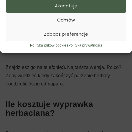
Akceptuję
Odmów
Zobacz preferencje
Polityka plików cookies
Polityka prywatności
Stoper
Znajdziesz go na telefonie:). Najtańsza wersja. Po co?
Żeby wiedzieć kiedy zakończyć parzenie herbaty
i oddzielić liście od naparu.
Ile kosztuje wyprawka
herbaciana?