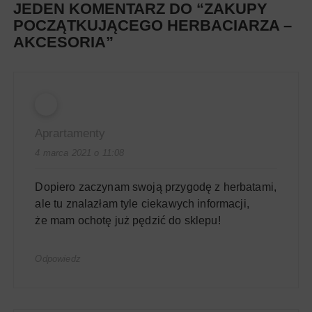
JEDEN KOMENTARZ DO “
ZAKUPY
POCZĄTKUJĄCEGO HERBACIARZA –
AKCESORIA
”
Aprartamenty
4 marca 2021 o 11:08
Dopiero zaczynam swoją przygodę z herbatami,
ale tu znalazłam tyle ciekawych informacji,
że mam ochotę już pędzić do sklepu!
Odpowiedz